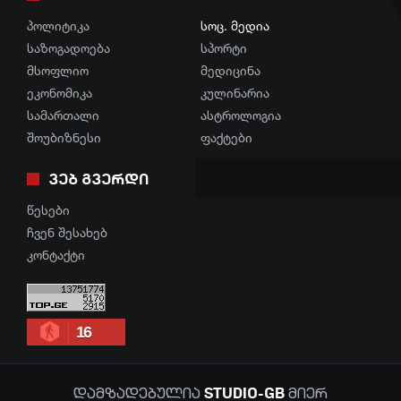
პოლიტიკა
სოც. მედია
კულინარია
სპორტი
საზოგადოება
სპორტი
ასტროლოგია
მსოფლიო
მედიცინა
მსოფლიო
ეკონომიკა
კულინარია
ფაქტები
ეკონომიკა
სამართალი
ასტროლოგია
შოუბიზნესი
ფაქტები
სამართალი
ვებ გვერდი
რჩევები
წესები
ინტერვიუ
ჩვენ შესახებ
შოუბიზნესი
კონტაქტი
მედიცინა
კულინარია
16
ასტროლოგია
STUDIO-GB
ფაქტები
დამზადებულია
მიერ