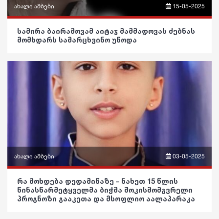
ახალი ამბები
15-05-2025
ფაქტები
ფრაზები
სამირა ბაირამოვამ აიტაჯ მამმადოვას ძებნას
მომხდარს სამარცხვინო უწოდა
ვიდეო
პოლიტიკა
საზოგადოება
განათლება
ჯანდაცვა
კულტურა
ახალი ამბები
03-05-2025
გართობა
ფრაზები
რა მოხდება დედამიწაზე – ნახეთ 15 წლის
რეგიონი
წინასწარმეტყველმა ბიჭმა შოკისმომგვრელი
ვიდეო
პროგნოზი გააკეთა და მსოფლიო აალაპარაკა
სოც. მედია
პოლიტიკა