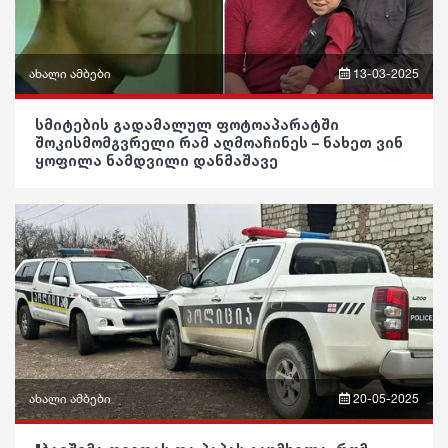
რჩევები
კულტურა
ინტერვიუ
გართობა
ახალი ამბები
13-03-2025
შოუბიზნესი
რეგიონი
ფრაზები
სმიტების გადამალულ ფოტოაპარატში
შოკისმომგვრელი რამ აღმოაჩინეს – ნახეთ ვინ
მედიცინა
სოც. მედია
ვიდეო
ყოფილა ნამდვილი დანმაშავე
კულინარია
სპორტი
პოლიტიკა
ასტროლოგია
მსოფლიო
საზოგადოება
ფაქტები
ეკონომიკა
განათლება
სამართალი
ჯანდაცვა
რჩევები
კულტურა
ინტერვიუ
გართობა
ახალი ამბები
20-05-2025
შოუბიზნესი
რეგიონი
ფრაზები