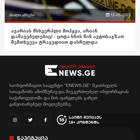
კულტურა
ინტერვიუ
გართობა
ახალი ამბები
12-05-2025
შოუბიზნესი
რეგიონი
ფრაზები
ავარიას მსხვერპლი მოჰყვა, არიან
დაშავებულებიც! - ცოტა ხნის წინ ავტოსაგზაო
მედიცინა
სოც. მედია
ვიდეო
შემთხვევა ტრაგედიით დასრულდა
კულინარია
სპორტი
პოლიტიკა
ასტროლოგია
მსოფლიო
საზოგადოება
ფაქტები
ეკონომიკა
განათლება
საინფორმაციო სააგენტო "ENEWS.GE" მკითხველს
სამართალი
ჯანდაცვა
სთავაზობს ამომწურავ და მიუკერძოებელ ინფორმაციას
საქართველოში და მის ფარგლებს გარეთ
რჩევები
კულტურა
განვითარებულ მოვლენებზე.
ინტერვიუ
გართობა
შოუბიზნესი
რეგიონი
ნავიგაცია
მედიცინა
სოც. მედია