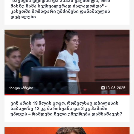
"ბავშვმა დეიდას და პაპას გაუმხილა, რომ
მასზე მამა სექსუალურად ძალადობდა" -
მედიცინა
სოც. მედია
ვიდეო
კახეთში მომხდარი უმძიმესი დანაშაულის
დეტალები
კულინარია
სპორტი
პოლიტიკა
ასტროლოგია
მსოფლიო
საზოგადოება
ფაქტები
ეკონომიკა
განათლება
სამართალი
ჯანდაცვა
რჩევები
კულტურა
ინტერვიუ
გართობა
ახალი ამბები
13-05-2025
შოუბიზნესი
რეგიონი
ფრაზები
ვინ არის 19 წლის გოგო, რომელსაც თბილისის
მედიცინა
სოც. მედია
საბაჟოზე 12 კგ მარიხუანა და 2 კგ ჰაშიში
ვიდეო
უპოვეს – რამდენი წელი ემუქრება დამნაშავეს?
კულინარია
სპორტი
პოლიტიკა
ასტროლოგია
მსოფლიო