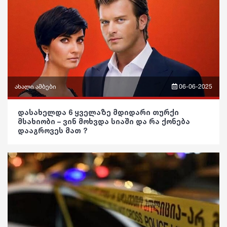
საზოგადოება
ფაქტები
ეკონომიკა
განათლება
სამართალი
ჯანდაცვა
რჩევები
კულტურა
ინტერვიუ
გართობა
ახალი ამბები
06-06-2025
შოუბიზნესი
რეგიონი
ფრაზები
დასახელდა 6 ყველაზე მდიდარი თურქი
მედიცინა
მსახიობი – ვინ მოხვდა სიაში და რა ქონება
სოც. მედია
ვიდეო
დააგროვეს მათ ?
კულინარია
სპორტი
პოლიტიკა
ასტროლოგია
მსოფლიო
საზოგადოება
ფაქტები
ეკონომიკა
განათლება
სამართალი
ჯანდაცვა
რჩევები