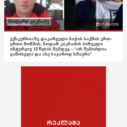
ჯანდაცვა
რჩევები
კულტურა
ინტერვიუ
ახალი ამბები
07-08-2026
გართობა
შოუბიზნესი
ფრაზები
ექსკურსიაზე დაკარგული ბიჭის საქმის ერთ-
რეგიონი
ერთი მოწმის, ნოდარ კიკნაძის პირველი
მედიცინა
ვიდეო
ინტერვიუ 12 წლის შემდეგ – “არ შემიძლია
სოც. მედია
გამოსვლა და ასე საჯაროდ ხმაური”
კულინარია
პოლიტიკა
სპორტი
ასტროლოგია
საზოგადოება
მსოფლიო
ფაქტები
განათლება
ეკონომიკა
ჯანდაცვა
სამართალი
კულტურა
რჩევები
გართობა
ინტერვიუ
რეგიონი