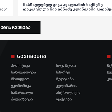
კულინარია
სოც. მედია
ფრაზები
მასწავლებელ გიგა ავალიანის საქმეზე
დას”
დაკავებული ნია იმნაძე კლინიკაში გადაჰ
ასტროლოგია
სპორტი
ვიდეო
არი
ფაქტები
მსოფლიო
პოლიტიკა
მეტის ჩვენება
ეკონომიკა
საზოგადოება
სამართალი
განათლება
რჩევები
ჯანდაცვა
ნავიგაცია
ინტერვიუ
კულტურა
პოლიტიკა
სოც. მედია
წე
საზოგადოება
სპორტი
ჩვ
შოუბიზნესი
გართობა
მსოფლიო
მედიცინა
კო
მედიცინა
რეგიონი
ეკონომიკა
კულინარია
სამართალი
ასტროლოგია
კულინარია
სოც. მედია
შოუბიზნესი
ფაქტები
ასტროლოგია
სპორტი