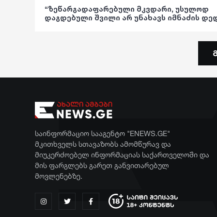
კულინარია
სოც. მედია
ფრაზები
“ზეწარგადაფარებული მკვდარი, უსულოდ
დაგდებული შვილი არ უნახავს იმნაძის დე
ასტროლოგია
სპორტი
ვიდეო
– ეკა კუპატაძის პირველი ემოციური კომენტ
ნია იმნაძის დაკავებაზე
ფაქტები
მსოფლიო
პოლიტიკა
ეკონომიკა
საზოგადოება
სამართალი
განათლება
რჩევები
ჯანდაცვა
ინტერვიუ
კულტურა
საინფორმაციო სააგენტო "ENEWS.GE"
შოუბიზნესი
გართობა
მკითხველს სთავაზობს ამომწურავ და
მიუკერძოებელ ინფორმაციას საქართველოში და
მედიცინა
რეგიონი
მის ფარგლებს გარეთ განვითარებულ
მოვლენებზე.
კულინარია
სოც. მედია
ასტროლოგია
სპორტი