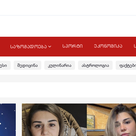
სპორტი
ეკონომიკა
საზოგადოება
ესი
მედიცინა
კულინარია
ასტროლოგია
ფაქტებ