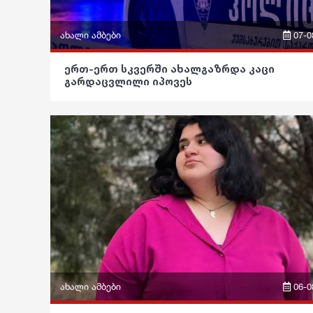
გართობა
რეგიონი
ახალი ამბები
07-0
სოც. მედია
ფრაზები
ერთ-ერთ სკვერში ახალგაზრდა კაცი
გარდაცვლილი იპოვეს
სპორტი
ვიდეო
მსოფლიო
პოლიტიკა
ეკონომიკა
საზოგადოება
სამართალი
განათლება
რჩევები
ჯანდაცვა
ინტერვიუ
კულტურა
შოუბიზნესი
გართობა
მედიცინა
რეგიონი
ახალი ამბები
06-0