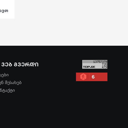
ყავთ
ვებ გვერდი
სები
6
ენ შესახებ
ნტაქტი