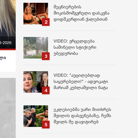
1-ელი მაისიდან
მეცნიერების
ამოქმედდება
შოკისმომგვრელი დასკვნა
დიდმკერდიან ქალებთან
დაკავშირებით – ნახეთ რა
კვლევა ჩაატარეს მათ
VIDEO: ვრცელდება
8-2026
საშინელი სტიქიური
უბედურობა
ული
VIDEO: "აუცილებლად
საყურებელი!" - ადვოკატი
მარიამ კუბლაშვილი ნატა
ვიბლიანის საქმესთან
დაკავშირებით
ვიდეომიმართვას ავრცელებს
ეკლესიებმა უარი მითხრეს
შვილის დასვენებაზე, ჩემს
შვილს მე დავიტირებ
ჩემთან” – რას წერს ზაალ
ლატარია გარდაცვლილ