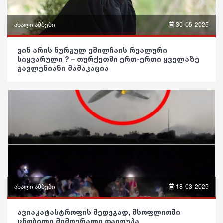
კულტურა
გართობა
ახალი ამბები
30-05-2025
რეგიონი
ფრაზები
ვინ არის ნურგულ ეშილჩაის რეალური
სიყვარული ? – თურქეთში ერთ-ერთი ყველაზე
სოც. მედია
ვიდეო
გავლენიანი მამაკაცია
სპორტი
პოლიტიკა
მსოფლიო
საზოგადოება
ეკონომიკა
განათლება
სამართალი
ჯანდაცვა
რჩევები
კულტურა
ინტერვიუ
გართობა
ახალი ამბები
18-03-2025
შოუბიზნესი
რეგიონი
ფრაზები
ავიაკატასტროფის შედეგად, მსოფლიოში
ცნობილი მიმღერალი დაიღუპა
მედიცინა