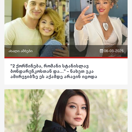
ინტერვიუ
შოუბიზნესი
მედიცინა
კულინარია
ასტროლოგია
ახალი ამბები
06-03-2025
ფაქტები
ფრაზები
”2 ქორწინება, რომანი სტანისლავ
ბონდარენკოსთან და…” – ნახეთ ეკა
ვიდეო
ამირეჯიბზე ეს აქამდე არავინ იცოდა
პოლიტიკა
საზოგადოება
განათლება
ჯანდაცვა