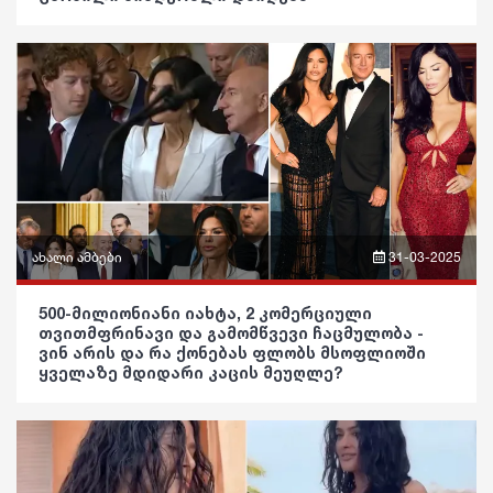
სოც. მედია
ვიდეო
კულინარია
სპორტი
პოლიტიკა
ასტროლოგია
მსოფლიო
საზოგადოება
ფაქტები
ეკონომიკა
განათლება
სამართალი
ჯანდაცვა
რჩევები
კულტურა
ახალი ამბები
31-03-2025
ინტერვიუ
გართობა
ფრაზები
შოუბიზნესი
500-მილიონიანი იახტა, 2 კომერციული
რეგიონი
თვითმფრინავი და გამომწვევი ჩაცმულობა -
ვიდეო
ვინ არის და რა ქონებას ფლობს მსოფლიოში
მედიცინა
სოც. მედია
ყველაზე მდიდარი კაცის მეუღლე?
პოლიტიკა
კულინარია
სპორტი
საზოგადოება
ასტროლოგია
მსოფლიო
განათლება
ფაქტები
ეკონომიკა