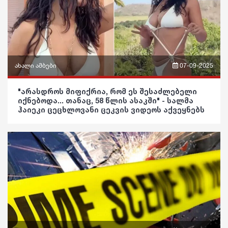
ჯანდაცვა
სამართალი
კულტურა
რჩევები
გართობა
ინტერვიუ
ახალი ამბები
07-09-2025
რეგიონი
შოუბიზნესი
ფრაზები
"არასდროს მიფიქრია, რომ ეს შესაძლებელი
სოც. მედია
იქნებოდა... თანაც, 58 წლის ასაკში" - სალმა
მედიცინა
ვიდეო
ჰაიეკი ცეცხლოვანი ცეკვის ვიდეოს აქვეყნებს
სპორტი
კულინარია
პოლიტიკა
მსოფლიო
ასტროლოგია
საზოგადოება
ეკონომიკა
ფაქტები
განათლება
სამართალი
ჯანდაცვა
რჩევები
კულტურა
ინტერვიუ