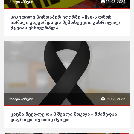
გართობა
ახალი ამბები
29-03-2025
შოუბიზნესი
რეგიონი
ფრაზები
სიკვდილი პირდაპირ ეთერში – live-ს დროს
მედიცინა
იარაღი გაუვარდა და შემთხვევით გასროლილ
სოც. მედია
ვიდეო
ტყვიას ემსხვერპლა
კულინარია
სპორტი
პოლიტიკა
ასტროლოგია
მსოფლიო
საზოგადოება
ფაქტები
ეკონომიკა
განათლება
სამართალი
ჯანდაცვა
რჩევები
კულტურა
ინტერვიუ
გართობა
ახალი ამბები
08-03-2025
შოუბიზნესი
რეგიონი
ფრაზები
კაცმა მეუღლე და 3 შვილი მოკლა – მძიმედაა
დაჭრილი მეოთხე შვილი
მედიცინა
სოც. მედია
ვიდეო
კულინარია
სპორტი