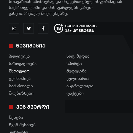
სთავაზობს ამომწურავ და მიუკერძოებელ ინფორმაციას
კულტურა
საქართველოში და მის ფარგლებს გარეთ
რჩევები
განვითარებულ მოვლენებზე.
გართობა
ინტერვიუ
რეგიონი
შოუბიზნესი
სოც. მედია
ნავიგაცია
მედიცინა
სპორტი
პოლიტიკა
სოც. მედია
კულინარია
საზოგადოება
სპორტი
მსოფლიო
ასტროლოგია
მსოფლიო
მედიცინა
ეკონომიკა
ეკონომიკა
კულინარია
ფაქტები
სამართალი
ასტროლოგია
სამართალი
შოუბიზნესი
ფაქტები
რჩევები
ვებ გვერდი
ინტერვიუ
წესები
ჩვენ შესახებ
შოუბიზნესი
კონტაქტი