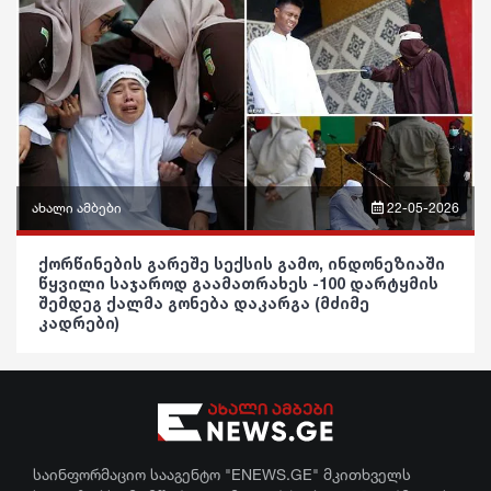
პოლიტიკა
ასტროლოგია
მსოფლიო
საზოგადოება
ფაქტები
ეკონომიკა
განათლება
სამართალი
ჯანდაცვა
რჩევები
კულტურა
ახალი ამბები
22-05-2026
ინტერვიუ
გართობა
ფრაზები
შოუბიზნესი
ქორწინების გარეშე სექსის გამო, ინდონეზიაში
რეგიონი
წყვილი საჯაროდ გაამათრახეს -100 დარტყმის
ვიდეო
შემდეგ ქალმა გონება დაკარგა (მძიმე
მედიცინა
სოც. მედია
კადრები)
პოლიტიკა
კულინარია
სპორტი
საზოგადოება
ასტროლოგია
მსოფლიო
განათლება
ფაქტები
ეკონომიკა
ჯანდაცვა
საინფორმაციო სააგენტო "ENEWS.GE" მკითხველს
სამართალი