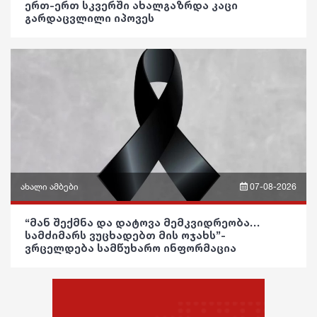
ინტერვიუ
ერთ-ერთ სკვერში ახალგაზრდა კაცი
რეგიონი
გარდაცვლილი იპოვეს
ვიდეო
შოუბიზნესი
სოც. მედია
პოლიტიკა
მედიცინა
სპორტი
საზოგადოება
კულინარია
მსოფლიო
განათლება
ასტროლოგია
ეკონომიკა
ჯანდაცვა
ფაქტები
სამართალი
კულტურა
რჩევები
ახალი ამბები
07-08-2026
გართობა
ინტერვიუ
ფრაზები
“მან შექმნა და დატოვა მემკვიდრეობა…
რეგიონი
შოუბიზნესი
სამძიმარს ვუცხადებთ მის ოჯახს”-
ვიდეო
ვრცელდება სამწუხარო ინფორმაცია
სოც. მედია
მედიცინა
პოლიტიკა
სპორტი
კულინარია
საზოგადოება
მსოფლიო