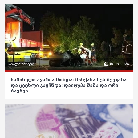
ახალი ამბები
08-08-2026
ფრაზები
საშინელი ავარია მოხდა: მან­ქა­ნა ხეს შე­ე­ჯა­ხა
და ცე­ცხლი გა­უჩ­ნდა: დაიღუპა მამა და ორი
ვიდეო
ბავშვი
პოლიტიკა
საზოგადოება
განათლება
ჯანდაცვა