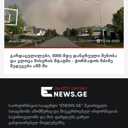
სამართალი
განათლება
რჩევები
ჯანდაცვა
ინტერვიუ
კულტურა
შოუბიზნესი
გართობა
ახალი ამბები
17-05-2025
მედიცინა
რეგიონი
ფრაზები
გარდაცვლილები, 5000-მდე დანგრეული შენობა
და გლოვა მისურის შტატში - ტორნადოს მძიმე
კულინარია
სოც. მედია
ვიდეო
შედეგები აშშ-ში
ასტროლოგია
სპორტი
პოლიტიკა
ფაქტები
მსოფლიო
საზოგადოება
ეკონომიკა
განათლება
საინფორმაციო სააგენტო "ENEWS.GE" მკითხველს
სამართალი
ჯანდაცვა
სთავაზობს ამომწურავ და მიუკერძოებელ ინფორმაციას
საქართველოში და მის ფარგლებს გარეთ
რჩევები
კულტურა
განვითარებულ მოვლენებზე.