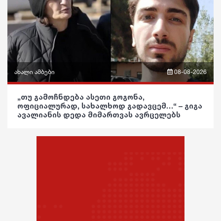
ეკონომიკა
განათლება
ფაქტები
სამართალი
ჯანდაცვა
რჩევები
კულტურა
ინტერვიუ
გართობა
ახალი ამბები
08-08-2026
შოუბიზნესი
რეგიონი
ფრაზები
„თუ გამოჩნდება ასეთი გოგონა,
ოფიციალურად, სახალხოდ გადავცემ…“ – გიგა
მედიცინა
სოც. მედია
ვიდეო
ავალიანის დედა მიმართვას ავრცელებს
კულინარია
სპორტი
პოლიტიკა
ასტროლოგია
მსოფლიო
საზოგადოება
ფაქტები
ეკონომიკა
განათლება
სამართალი
ჯანდაცვა
რჩევები
კულტურა