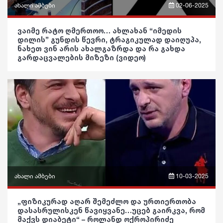
ინტერვიუ
გართობა
ახალი ამბები
02-06-2025
შოუბიზნესი
რეგიონი
ფრაზები
ვაიმე რატო ღმერთოო… ახლახან “იმედის
დილის” გუნდის წევრი, ტრაგიკულად დაიღუპა,
მედიცინა
სოც. მედია
ვიდეო
ნახეთ ვინ არის ახალგაზრდა და რა გახდა
გარდაცვალების მიზეზი (ვიდეო)
კულინარია
სპორტი
პოლიტიკა
ასტროლოგია
მსოფლიო
საზოგადოება
ფაქტები
ეკონომიკა
განათლება
სამართალი
ჯანდაცვა
რჩევები
კულტურა
ინტერვიუ
გართობა
ახალი ამბები
10-03-2025
შოუბიზნესი
რეგიონი
ფრაზები
„ფიზიკურად აღარ შემეძლო და ურთიერთობა
მედიცინა
სოც. მედია
დასასრულისკენ წავიყვანე…უცებ გაირკვა, რომ
ვიდეო
მაქვს დიაბეტი“ – როლანდ ოქროპირიძე
კულინარია