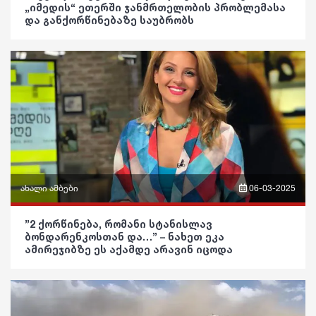
სპორტი
„იმედის“ ეთერში ჯანმრთელობის პრობლემასა
პოლიტიკა
და განქორწინებაზე საუბრობს
ასტროლოგია
მსოფლიო
საზოგადოება
ფაქტები
ეკონომიკა
განათლება
სამართალი
ჯანდაცვა
რჩევები
კულტურა
ინტერვიუ
გართობა
შოუბიზნესი
რეგიონი
ახალი ამბები
06-03-2025
მედიცინა
სოც. მედია
ფრაზები
”2 ქორწინება, რომანი სტანისლავ
კულინარია
ბონდარენკოსთან და…” – ნახეთ ეკა
სპორტი
ვიდეო
ამირეჯიბზე ეს აქამდე არავინ იცოდა
ასტროლოგია
მსოფლიო
პოლიტიკა
ფაქტები
ეკონომიკა
საზოგადოება