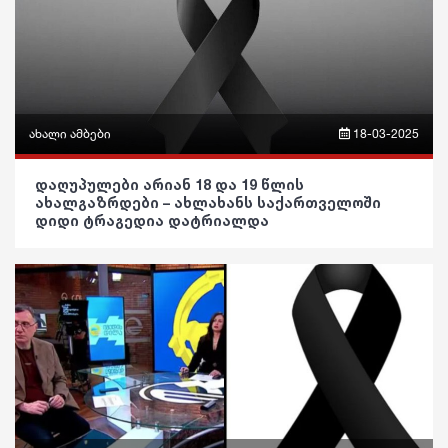
ეკონომიკა
განათლება
სამართალი
ჯანდაცვა
რჩევები
კულტურა
ინტერვიუ
გართობა
ახალი ამბები
18-03-2025
შოუბიზნესი
რეგიონი
ფრაზები
დაღუპულები არიან 18 და 19 წლის
ახალგაზრდები – ახლახანს საქართველოში
მედიცინა
სოც. მედია
ვიდეო
დიდი ტრაგედია დატრიალდა
კულინარია
სპორტი
პოლიტიკა
ასტროლოგია
მსოფლიო
საზოგადოება
ფაქტები
ეკონომიკა
განათლება
სამართალი
ჯანდაცვა
რჩევები
კულტურა