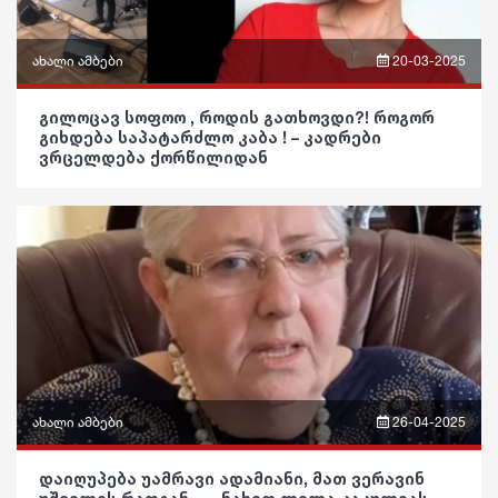
კულინარია
ასტროლოგია
ახალი ამბები
20-03-2025
ფაქტები
ფრაზები
გილოცავ სოფოო , როდის გათხოვდი?! როგორ
გიხდება საპატარძლო კაბა ! – კადრები
ვიდეო
ვრცელდება ქორწილიდან
პოლიტიკა
საზოგადოება
განათლება
ჯანდაცვა
კულტურა
გართობა
ახალი ამბები
26-04-2025
რეგიონი
ფრაზები
დაიღუპება უამრავი ადამიანი, მათ ვერავინ