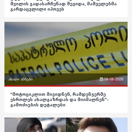
შვილის გადასარჩენად შევიდა, მაშველებმა
ვიდეო
გარდაცვლილი იპოვეს
მედიცინა
სოც. მედია
პოლიტიკა
კულინარია
სპორტი
საზოგადოება
ასტროლოგია
მსოფლიო
განათლება
ფაქტები
ეკონომიკა
ჯანდაცვა
სამართალი
კულტურა
რჩევები
გართობა
ახალი ამბები
08-08-2026
ინტერვიუ
რეგიონი
ფრაზები
შოუბიზნესი
“მოტოციკლით მივიდნენ, რამდენჯერმე
ესროლეს ახალგაზრდას და მიიმალნენ”-
სოც. მედია
ვიდეო
გამოძიების დეტალები
მედიცინა
სპორტი
პოლიტიკა
კულინარია
მსოფლიო
საზოგადოება
ასტროლოგია