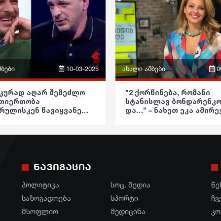
ოება
საზოგადოება
ება
განათლება
ა
ჯანდაცვა
ა
კულტურა
მბები
10-03-2025
ახალი ამბები
0
ა
გართობა
ფრაზები
კურად აღარ შემეძლო
”2 ქორწინება, რომანი
რეგიონი
თიერთობა
სტანისლავ ბონდარენკ
ვიდეო
რულისკენ წავიყვანე…
და…” – ნახეთ ეკა ამირე
დია
სოც. მედია
გაირკვა, რომ მაქვს
ეს აქამდე არავინ იცოდ
კა
ტი“ – როლანდ
პოლიტიკა
ირიძე „იმედის“ ეთერში
სპორტი
თელობის პრობლემასა
ოება
საზოგადოება
ნქორწინებაზე საუბრობს
ო
მსოფლიო
ნავიგაცია
ება
განათლება
კა
ეკონომიკა
პოლიტიკა
სოც. მედია
წე
ა
ჯანდაცვა
ალი
საზოგადოება
სპორტი
სამართალი
ჩვ
ა
კულტურა
მსოფლიო
მედიცინა
კო
რჩევები