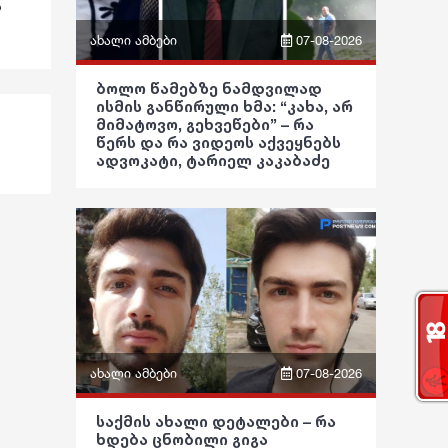
ჯანდაცვა
ა
სამართალი
ფაქტები
ახალი ამბები
07-08-2026
კულტურა
რჩევები
ფრაზები
გართობა
ინტერვიუ
ბოლო წამებზე ნამდვილად
ისმის განწირული ხმა: “კახა, არ
ვიდეო
რეგიონი
მიმატოვო, გეხვეწები” – რა
შოუბიზნესი
წერს და რა ვიდეოს აქვეყნებს
ადვოკატი, ტარიელ კაკაბაძე
პოლიტიკა
სოც. მედია
მედიცინა
საზოგადოება
სპორტი
კულინარია
განათლება
მსოფლიო
ასტროლოგია
ჯანდაცვა
ეკონომიკა
ფაქტები
კულტურა
სამართალი
გართობა
რჩევები
ახალი ამბები
07-08-2026
რეგიონი
ინტერვიუ
ფრაზები
საქმის ახალი დეტალები – რა
ხდება ცნობილი გიგა
სოც. მედია
შოუბიზნესი