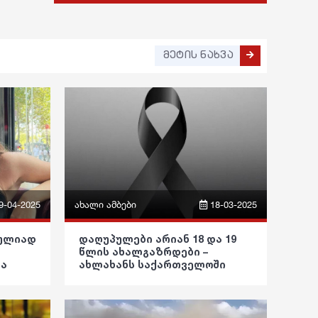
სამართალი
რჩევები
მეტის ნახვა
ინტერვიუ
შოუბიზნესი
მედიცინა
კულინარია
ასტროლოგია
9-04-2025
ახალი ამბები
18-03-2025
ფაქტები
ფრაზები
რულიად
დაღუპულები არიან 18 და 19
წლის ახალგაზრდები –
ვიდეო
ბა
ახლახანს საქართველოში
დებათ
დიდი ტრაგედია დატრიალდა
პოლიტიკა