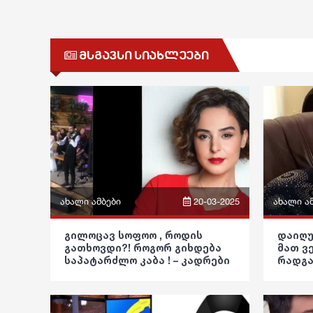
მსგავსი სიახლეები
ახალი ამბები
20-03-2025
ახალი ა
ფრაზები
ფრაზები
გილოცავ სოფოო , როდის
დაიღუ
გათხოვდი?! როგორ გიხდება
მათ ვ
ვიდეო
ვიდეო
საპატარძლო კაბა ! – კადრები
რადგა
ვრცელდება ქორწილიდან
კაკულ
პოლიტიკა
პოლიტი
წინას