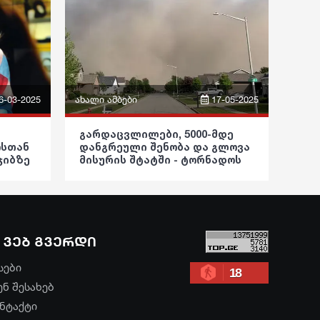
საზოგადოება
განათლება
ჯანდაცვა
კულტურა
6-03-2025
ახალი ამბები
17-05-2025
გართობა
ფრაზები
გარდაცვლილები, 5000-მდე
რეგიონი
ოსთან
დანგრეული შენობა და გლოვა
ვიდეო
ჯიბზე
მისურის შტატში - ტორნადოს
სოც. მედია
ა
მძიმე შედეგები აშშ-ში
პოლიტიკა
სპორტი
საზოგადოება
მსოფლიო
ვებ გვერდი
განათლება
ეკონომიკა
სები
ჯანდაცვა
18
ენ შესახებ
სამართალი
კულტურა
ნტაქტი
რჩევები