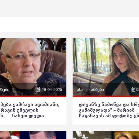
მბები
26-04-2025
ახალი ამბები
0
ფრაზები
პება უამრავი ადამიანი,
დივანზე წამოწვა და ს
ერავინ უშველის
გაშიშვლადა” – მარიამ
ვიდეო
ნ… – ნახეთ ლელა
ჩაგანავას ამ ფოტოზე ყ
იას შოკისმომგვრელი
ნამდვილად ჩამოგივარ
კა
წარმეტყველება
პოლიტიკა