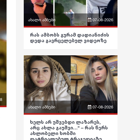
ახალი ამბები
07-08-2026
ფრაზები
რას ამბობს გურამ დადიანიძის
დედა გავრცელებულ ვიდეოზე
ვიდეო
პოლიტიკა
საზოგადოება
განათლება
ჯანდაცვა
28
ახალი ამბები
07-08-2026
კულტურა
ა
ფრაზები
გართობა
ხელს არ უშვებდი ლაზარეს,
არც ახლა გაუშვი…“ – რას წერს
ვიდეო
რეგიონი
ახლობელი ხობში
დატრიალებულ ტრაგედიაზე