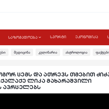
სპორტი
ეკონომიკა
საზოგადოება
ესი
მედიცინა
კულინარია
ასტროლოგია
ფაქტებ
ოგორ ცემს და ათრევს თმებით ძიძ
 მოქალაქე ლიკა მახარაშვილი
ს ავრცელებს