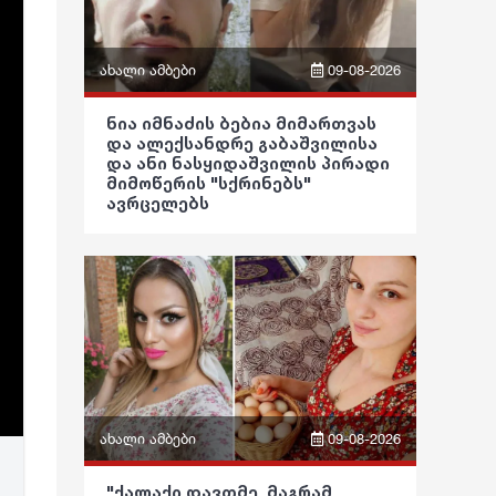
ახალი ამბები
09-08-2026
ფრაზები
ნია იმნაძის ბებია მიმართვას
და ალექსანდრე გაბაშვილისა
ვიდეო
და ანი ნასყიდაშვილის პირადი
მიმოწერის "სქრინებს"
ავრცელებს
პოლიტიკა
საზოგადოება
განათლება
ჯანდაცვა
კულტურა
გართობა
ახალი ამბები
09-08-2026
რეგიონი
ფრაზები
"ქალაქი დავთმე, მაგრამ