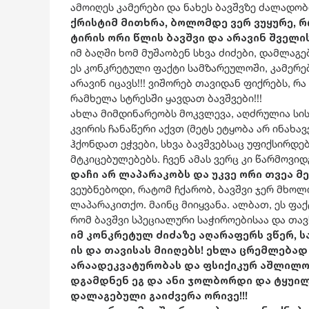
ამოიღეს კამერები და ნახეს ბავშვზე ძალადობი
ქრისტიმ მითხრა, ბოლომდე ვერ ვუყურე, რ
ტირის ორი წლის ბავშვი და არავინ შველის
იმ ბაღში ხომ მუშაობენ სხვა ძიძები, დამლაგ
ეს კონკრეტული ფაქტი სამზარეულოში, კამერები
არავინ იცავს!!! ვიშორებ თავიდან ფიქრებს, 
რამხელა სტრესში ყავდათ ბავშვები!!!
ახლა მიმდინარეობს მოკვლევა, აღძრულია სი
კვირის ჩანაწერი აქვთ (მეტს ეტყობა არ ინახა
ჰქონდათ ეჭვები, სხვა ბავშვებსაც უფიქსირდ
მტკიცებულებებს. ჩვენ ამას ვერც კი წარმოვი
დაჩი არ ლაპარაკობს და უკვე ორი თვეა მ
ვეუბნებოდი, რატომ ჩქარობ, ბავშვი ჯერ მხო
ლაპარაკითქო. მაინც მიიყვანა. ალბათ, ეს ფა
რომ ბავშვი სპეციალური საჭიროებისაა და თავს
იმ კონკრეტულ ძიძაზე აღარაფერს ვწერ, სა
ის და თავისას მიიღებს! ეხლა ცრემლებად
არაადეკვატურობას და ფსიქიკურ აშლილობ
დგამდნენ ეგ და ანი ჯოლბორდი და ტყუილ
დალაგებული გაიძვერა ორივე!!!