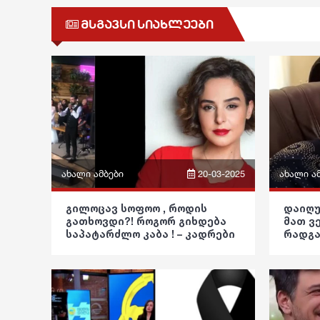
მსგავსი სიახლეები
ახალი ამბები
20-03-2025
ახალი ა
ფრაზები
ფრაზები
გილოცავ სოფოო , როდის
დაიღუ
გათხოვდი?! როგორ გიხდება
მათ ვ
ვიდეო
ვიდეო
საპატარძლო კაბა ! – კადრები
რადგა
ვრცელდება ქორწილიდან
კაკულ
პოლიტიკა
პოლიტი
წინას
საზოგადოება
საზოგად
განათლება
განათლ