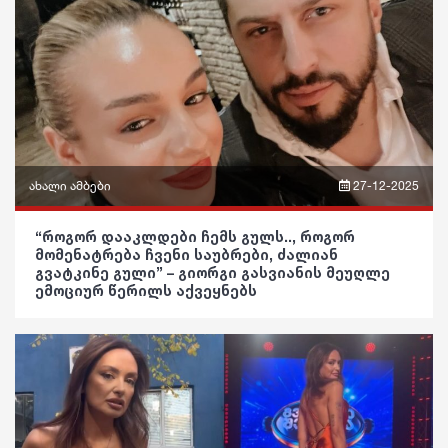
ასტროლოგია
მსოფლიო
საზოგადოება
ფაქტები
ეკონომიკა
განათლება
სამართალი
ჯანდაცვა
რჩევები
კულტურა
ახალი ამბები
27-12-2025
ინტერვიუ
გართობა
ფრაზები
შოუბიზნესი
“როგორ დააკლდები ჩემს გულს.., როგორ
რეგიონი
მომენატრება ჩვენი საუბრები, ძალიან
ვიდეო
გვატკინე გული” – გიორგი გასვიანის მეუღლე
მედიცინა
სოც. მედია
ემოციურ წერილს აქვეყნებს
პოლიტიკა
კულინარია
სპორტი
საზოგადოება
ასტროლოგია
მსოფლიო
განათლება
ფაქტები
ეკონომიკა
ჯანდაცვა
სამართალი