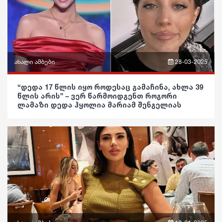
განათლება
ჯანდაცვა
კულტურა
ახალი ამბები
28-03-2025
გართობა
ფრაზები
“დედა 17 წლის იყო როდესაც გამაჩინა, ახლა 39
რეგიონი
წლის არის” – ვერ წარმოიდგენთ როგორი
ვიდეო
ლამაზი დედა ჰყოლია მარიამ შენგელიას
სოც. მედია
პოლიტიკა
სპორტი
საზოგადოება
მსოფლიო
განათლება
ეკონომიკა
ჯანდაცვა
სამართალი
კულტურა
რჩევები
გართობა