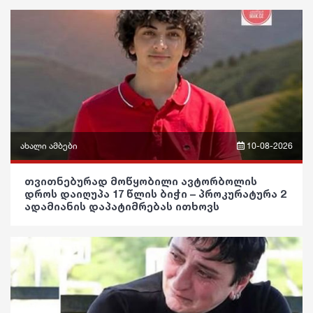
სპორტი
პოლიტიკა
მსოფლიო
საზოგადოება
ეკონომიკა
განათლება
სამართალი
ჯანდაცვა
რჩევები
კულტურა
ახალი ამბები
10-08-2026
ინტერვიუ
გართობა
ფრაზები
შოუბიზნესი
თვითნებურად მოწყობილი ავტორბოლის
რეგიონი
დროს დაიღუპა 17 წლის ბიჭი – პროკურატურა 2
ვიდეო
ადამიანის დაპატიმრებას ითხოვს
მედიცინა
სოც. მედია
პოლიტიკა
კულინარია
სპორტი
საზოგადოება
ასტროლოგია
მსოფლიო
განათლება
ფაქტები
ეკონომიკა