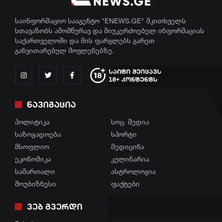
ეკონომიკა
განათლება
ფაქტები
საინფორმაციო სააგენტო "ENEWS.GE" მკითხველს
სამართალი
ჯანდაცვა
სთავაზობს ამომწურავ და მიუკერძოებელ ინფორმაციას
საქართველოში და მის ფარგლებს გარეთ
რჩევები
კულტურა
განვითარებულ მოვლენებზე.
ინტერვიუ
გართობა
შოუბიზნესი
რეგიონი
ნავიგაცია
მედიცინა
სოც. მედია
პოლიტიკა
სოც. მედია
კულინარია
სპორტი
საზოგადოება
სპორტი
ასტროლოგია
მსოფლიო
მედიცინა
მსოფლიო
ეკონომიკა
კულინარია
ფაქტები
ეკონომიკა
სამართალი
ასტროლოგია
შოუბიზნესი
ფაქტები
სამართალი
ვებ გვერდი
რჩევები