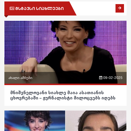
ეკონომიკა
მსგავსი სიახლეები
ფაქტები
სამართალი
რჩევები
ინტერვიუ
შოუბიზნესი
მედიცინა
კულინარია
ახალი ამბები
09-02-2025
ასტროლოგია
ფრაზები
მნიშვნელოვანი სიახლე მაია ასათიანის
ცხოვრებაში – ჟურნალისტი მილოცვებს იღებს
ფაქტები
ვიდეო
პოლიტიკა
საზოგადოება