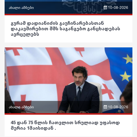
ახალი ამბები
10-08-2026
ფრაზები
გურამ დადიანიძის გაუჩინარებასთან
დაკავშირებით შშს საგანგებო განცხადებას
ვიდეო
ავრცელებს
პოლიტიკა
საზოგადოება
განათლება
ჯანდაცვა
კულტურა
გართობა
ახალი ამბები
10-08-2026
რეგიონი
ფრაზები
45 დან 75 წლის ჩათვლით სრულიად უფასოდ
მერია 1მაისიდან .
სოც. მედია
ვიდეო