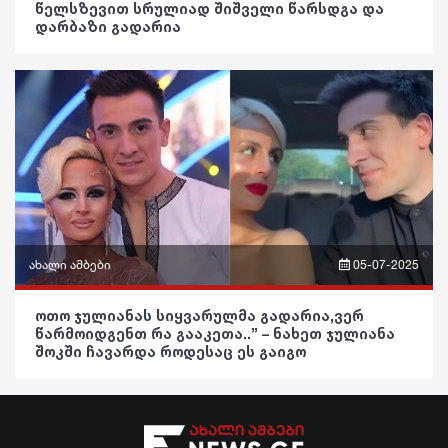
წელსზევით სრულიად შიშველი წარსდგა და
მედიცინა
ვიდეო
დარბაზი გადარია
სოც. მედია
კულინარია
პოლიტიკა
სპორტი
ასტროლოგია
საზოგადოება
მსოფლიო
ფაქტები
განათლება
ეკონომიკა
ჯანდაცვა
სამართალი
კულტურა
რჩევები
გართობა
ახალი ამბები
05-07-2025
ინტერვიუ
რეგიონი
ფრაზები
შოუბიზნესი
ოთო ჯულიანას სიყვარულმა გადარია,ვერ
წარმოიდგენთ რა გააკეთა..” – ნახეთ ჯულიანა
სოც. მედია
ვიდეო
შოკში ჩავარდა როდესაც ეს გაიგო
მედიცინა
სპორტი
პოლიტიკა
კულინარია
მსოფლიო
საზოგადოება
ასტროლოგია