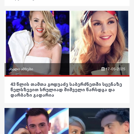
ვიდეო
სპორტი
კულინარია
პოლიტიკა
მსოფლიო
ასტროლოგია
საზოგადოება
ეკონომიკა
ფაქტები
განათლება
სამართალი
ჯანდაცვა
რჩევები
კულტურა
ინტერვიუ
ახალი ამბები
17-05-2025
გართობა
შოუბიზნესი
ფრაზები
43 წლის თამთა გოდუაძე საბერძნეთში სცენაზე
რეგიონი
წელსზევით სრულიად შიშველი წარსდგა და
მედიცინა
ვიდეო
დარბაზი გადარია
სოც. მედია
კულინარია
პოლიტიკა
სპორტი
ასტროლოგია
საზოგადოება
მსოფლიო
ფაქტები
განათლება
ეკონომიკა