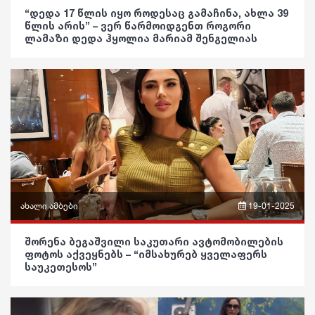
ფრაზები
“დედა 17 წლის იყო როდესაც გამაჩინა, ახლა 39
რეგიონი
წლის არის” – ვერ წარმოიდგენთ როგორი
ვიდეო
ლამაზი დედა ჰყოლია მარიამ შენგელიას
სოც. მედია
პოლიტიკა
სპორტი
საზოგადოება
მსოფლიო
განათლება
ეკონომიკა
ჯანდაცვა
სამართალი
კულტურა
რჩევები
გართობა
ახალი ამბები
19-01-2025
ინტერვიუ
რეგიონი
ფრაზები
შოუბიზნესი
შორენა ბეგაშვილი საკუთარი ავტომობილების
ფოტოს აქვეყნებს – “იმსახურებ ყველაფერს
სოც. მედია
ვიდეო
საუკეთესოს”
მედიცინა
სპორტი
პოლიტიკა
კულინარია
მსოფლიო