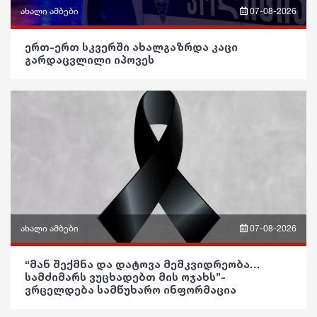
ახალი ამბები
07-08-2026
რჩევები
გართობა
ფრაზები
ინტერვიუ
ერთ-ერთ სკვერში ახალგაზრდა კაცი
რეგიონი
გარდაცვლილი იპოვეს
ვიდეო
შოუბიზნესი
სოც. მედია
პოლიტიკა
მედიცინა
სპორტი
საზოგადოება
კულინარია
მსოფლიო
განათლება
ასტროლოგია
ეკონომიკა
ჯანდაცვა
ფაქტები
სამართალი
კულტურა
რჩევები
ახალი ამბები
07-08-2026
გართობა
ინტერვიუ
ფრაზები
“მან შექმნა და დატოვა მემკვიდრეობა…
რეგიონი
შოუბიზნესი
სამძიმარს ვუცხადებთ მის ოჯახს”-
ვიდეო
ვრცელდება სამწუხარო ინფორმაცია
სოც. მედია
მედიცინა
პოლიტიკა