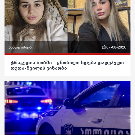
საზოგადოება
განათლება
ჯანდაცვა
კულტურა
ახალი ამბები
07-08-2026
გართობა
ფრაზები
ტრაგედია ხობში – ცნობილი ხდება დაღუპული
დედა-შვილის ვინაობა
რეგიონი
ვიდეო
სოც. მედია
პოლიტიკა
სპორტი
საზოგადოება
მსოფლიო
განათლება
ეკონომიკა
ჯანდაცვა
სამართალი
კულტურა