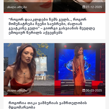
კულტურა
ახალი ამბები
27-12-2025
ინტერვიუ
გართობა
ფრაზები
შოუბიზნესი
“როგორ დააკლდები ჩემს გულს.., როგორ
რეგიონი
მომენატრება ჩვენი საუბრები, ძალიან
ვიდეო
გვატკინე გული” – გიორგი გასვიანის მეუღლე
მედიცინა
სოც. მედია
ემოციურ წერილს აქვეყნებს
პოლიტიკა
კულინარია
სპორტი
საზოგადოება
ასტროლოგია
მსოფლიო
განათლება
ფაქტები
ეკონომიკა
ჯანდაცვა
სამართალი
კულტურა
რჩევები
გართობა
ინტერვიუ
ახალი ამბები
30-03-2025
რეგიონი
შოუბიზნესი
ფრაზები
როგორია თიკა ჯამბურიას ჯამრთელობის
სოც. მედია
მდგომარეობა
მედიცინა