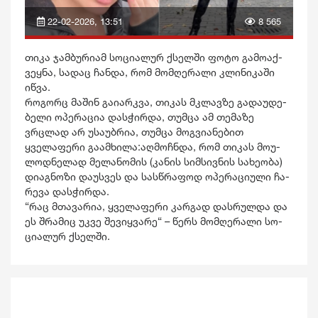
22-02-2026, 13:51
8 565
თიკა ჯამ­ბუ­რი­ამ სო­ცი­ა­ლურ ქსელ­ში ფოტო გა­მო­აქ­
ვეყ­ნა, სა­დაც ჩან­და, რომ მომ­ღე­რა­ლი კლი­ნი­კა­ში
იწვა.
რო­გორც მა­შინ გაიარ­კვა, თი­კას მკლავ­ზე გა­და­უ­დე­
ბე­ლი ოპე­რა­ცია დას­ჭირ­და, თუმ­ცა ამ თე­მა­ზე
ვრცლად არ უსა­უბ­რია, თუმცა მოგვიანებით
ყველაფერი გაამხილა:აღ­მოჩ­ნდა, რომ თი­კას მო­უ­
ლოდ­ნე­ლად მე­ლა­ნო­მის (კანის სიმსივნის სახეობა)
დი­აგ­ნო­ზი და­უს­ვეს და სას­წრა­ფოდ ოპე­რა­ცი­უ­ლი ჩა­
რე­ვა დას­ჭირ­და.
“რაც მთა­ვა­რია, ყვე­ლა­ფე­რი კარ­გად დას­რულ­და და
ეს შრა­მიც უკვე შე­ვიყ­ვა­რე“ – წერს მომ­ღე­რა­ლი სო­
ცი­ა­ლურ ქსელ­ში.