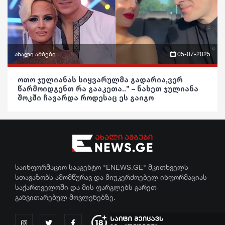
ჯანდაცვა
სამართალი
კულტურა
რჩევები
გართობა
ახალი ამბები
05-07-2025
ინტერვიუ
რეგიონი
ფრაზები
შოუბიზნესი
ოთო ჯულიანას სიყვარულმა გადარია,ვერ
წარმოიდგენთ რა გააკეთა..” – ნახეთ ჯულიანა
სოც. მედია
ვიდეო
შოკში ჩავარდა როდესაც ეს გაიგო
მედიცინა
სპორტი
პოლიტიკა
კულინარია
მსოფლიო
საზოგადოება
ასტროლოგია
ეკონომიკა
განათლება
ფაქტები
საინფორმაციო სააგენტო "ENEWS.GE" მკითხველს
სამართალი
ჯანდაცვა
სთავაზობს ამომწურავ და მიუკერძოებელ ინფორმაციას
საქართველოში და მის ფარგლებს გარეთ
რჩევები
კულტურა
განვითარებულ მოვლენებზე.
ინტერვიუ
გართობა