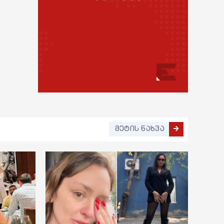
მედიცინა
სოც. მედია
კულინარია
სპორტი
ასტროლოგია
მსოფლიო
ფაქტები
ეკონომიკა
სამართალი
რჩევები
მეტის ნახვა
ინტერვიუ
შოუბიზნესი
მედიცინა
კულინარია
ასტროლოგია