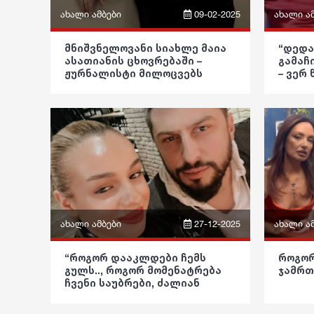
ახალი ამბები
09-02-2025
ახალი ა
ფრაზები
ფრაზები
მნიშვნელოვანი სიახლე მაია
“დედა
ასათიანის ცხოვრებაში –
გამაჩ
ვიდეო
ვიდეო
ჟურნალისტი მილოცვებს
– ვერ
იღებს
ლამაზ
პოლიტიკა
პოლიტი
შენგე
საზოგადოება
საზოგად
განათლება
განათლ
ჯანდაცვა
ჯანდაცვ
კულტურა
კულტურ
ახალი ამბები
27-12-2025
ახალი ა
გართობა
გართობ
ფრაზები
ფრაზები
“როგორ დააკლდები ჩემს
როგორ
რეგიონი
რეგიონი
გულს.., როგორ მომენატრება
ჯამრთ
ვიდეო
ვიდეო
ჩვენი საუბრები, ძალიან
სოც. მედია
სოც. მე
გვატკინე გული” – გიორგი
პოლიტიკა
გასვიანის მეუღლე ემოციურ
პოლიტი