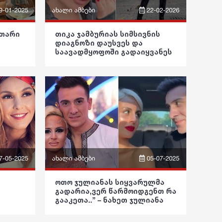
9-01-2025
ახალი ამბები
22-02-2026
ფაქტები
ფრაზები
უთარი
თიკა ჯამბურიას სიმსივნის
დიაგნოზი დაუსვეს და
ვიდეო
საავადმყოფოში გადაიყვანეს
”
პოლიტიკა
საზოგადოება
განათლება
ჯანდაცვა
კულტურა
7-05-2025
ახალი ამბები
05-07-2025
გართობა
ფრაზები
ოთო ჯულიანას სიყვარულმა
რეგიონი
გადარია,ვერ წარმოიდგენთ რა
ვიდეო
გააკეთა..” – ნახეთ ჯულიანა
სოც. მედია
შოკში ჩავარდა როდესაც ეს
პოლიტიკა
გაიგო