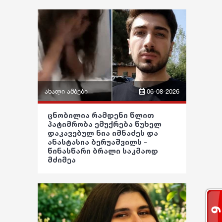
ფაქტები
განათლება
ეკონომიკა
ჯანდაცვა
სამართალი
კულტურა
რჩევები
გართობა
ინტერვიუ
რეგიონი
შოუბიზნესი
ახალი ამბები
06-08-2026
სოც. მედია
მედიცინა
ფრაზები
ცნობილია რამდენი წლით
პატიმრობა ემუქრება წუხელ
სპორტი
კულინარია
ვიდეო
დაკავებულ ნია იმნაძეს და
ანასტასია ბერუაშვილს -
მსოფლიო
ასტროლოგია
წინასწარი ბრალი საკმაოდ
პოლიტიკა
მძიმეა
ეკონომიკა
ფაქტები
საზოგადოება
სამართალი
განათლება
რჩევები
ჯანდაცვა