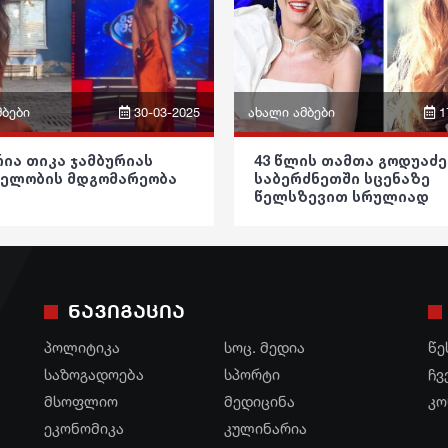
ება
განათლება
ა
ჯანდაცვა
ა
კულტურა
მბები
30-03-2025
ახალი ამბები
1
ა
გართობა
ფრაზები
ია თიკა ჯამბურიას
43 წლის თამთა გოდუაძე
რეგიონი
ელობის მდგომარეობა
საბერძნეთში სცენაზე
ვიდეო
წელსზევით სრულიად
დია
სოც. მედია
შიშველი წარსდგა და
კა
პოლიტიკა
დარბაზი გადარია
სპორტი
ოება
საზოგადოება
ო
მსოფლიო
ნავიგაცია
ება
განათლება
კა
ეკონომიკა
პოლიტიკა
სოც. მედია
წე
ა
ჯანდაცვა
ალი
საზოგადოება
სპორტი
სამართალი
ჩვ
ა
კულტურა
მსოფლიო
მედიცინა
კო
რჩევები
ეკონომიკა
კულინარია
ა
გართობა