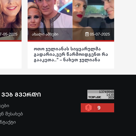
განათლება
ჯანდაცვა
კულტურა
7-05-2025
ახალი ამბები
05-07-2025
გართობა
ფრაზები
ოთო ჯულიანას სიყვარულმა
რეგიონი
გადარია,ვერ წარმოიდგენთ რა
ვიდეო
გააკეთა..” – ნახეთ ჯულიანა
სოც. მედია
შოკში ჩავარდა როდესაც ეს
პოლიტიკა
გაიგო
სპორტი
საზოგადოება
მსოფლიო
ვებ გვერდი
განათლება
ეკონომიკა
სები
ჯანდაცვა
9
ენ შესახებ
სამართალი
კულტურა
ნტაქტი
რჩევები
გართობა