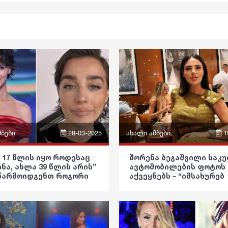
მბები
28-03-2025
ახალი ამბები
1
ფრაზები
 17 წლის იყო როდესაც
შორენა ბეგაშვილი საკ
ინა, ახლა 39 წლის არის”
ავტომობილების ფოტოს
ვიდეო
 წარმოიდგენთ როგორი
აქვეყნებს – “იმსახურებ
ი დედა ჰყოლია მარიამ
ყველაფერს საუკეთესოს
კა
ლიას
პოლიტიკა
ოება
საზოგადოება