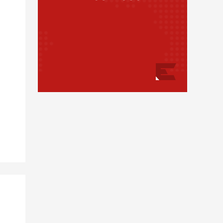
მედიცინა
სოც. მედია
კულინარია
სპორტი
ასტროლოგია
მსოფლიო
ფაქტები
ეკონომიკა
სამართალი
რჩევები
ინტერვიუ
შოუბიზნესი
მედიცინა
კულინარია
ასტროლოგია