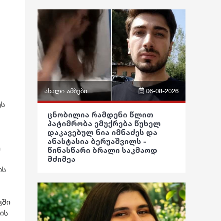
ფაქტები
განათლება
ეკონომიკა
ჯანდაცვა
სამართალი
კულტურა
რჩევები
გართობა
ინტერვიუ
რეგიონი
შოუბიზნესი
ახალი ამბები
06-08-2026
ეს
სოც. მედია
მედიცინა
ფრაზები
ცნობილია რამდენი წლით
პატიმრობა ემუქრება წუხელ
სპორტი
კულინარია
ვიდეო
დაკავებულ ნია იმნაძეს და
ანასტასია ბერუაშვილს -
მსოფლიო
ე
ასტროლოგია
წინასწარი ბრალი საკმაოდ
პოლიტიკა
მძიმეა
ეკონომიკა
ფაქტები
ის
საზოგადოება
სამართალი
განათლება
კში
რჩევები
ჯანდაცვა
ის