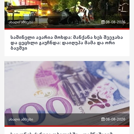
ახალი ამბები
08-08-2026
ფრაზები
საშინელი ავარია მოხდა: მან­ქა­ნა ხეს შე­ე­ჯა­ხა
და ცე­ცხლი გა­უჩ­ნდა: დაიღუპა მამა და ორი
ვიდეო
ბავშვი
პოლიტიკა
საზოგადოება
განათლება
ჯანდაცვა
კულტურა
გართობა
ახალი ამბები
08-08-2026
რეგიონი
ფრაზები