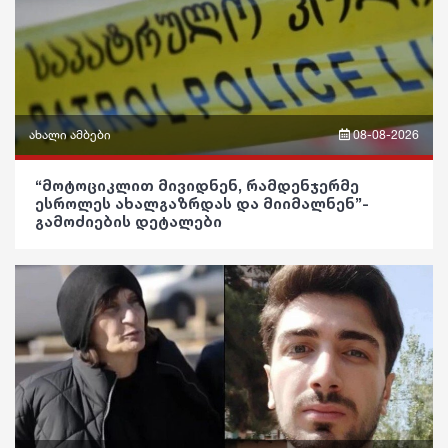
განათლება
ფაქტები
ეკონომიკა
ჯანდაცვა
სამართალი
კულტურა
რჩევები
გართობა
ახალი ამბები
08-08-2026
ინტერვიუ
რეგიონი
ფრაზები
შოუბიზნესი
“მოტოციკლით მივიდნენ, რამდენჯერმე
ესროლეს ახალგაზრდას და მიიმალნენ”-
სოც. მედია
ვიდეო
გამოძიების დეტალები
მედიცინა
სპორტი
პოლიტიკა
კულინარია
მსოფლიო
საზოგადოება
ასტროლოგია
ეკონომიკა
განათლება
ფაქტები
სამართალი
ჯანდაცვა
რჩევები
კულტურა