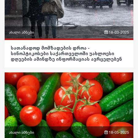
ჯანდაცვა
სამართალი
კულტურა
რჩევები
გართობა
ახალი ამბები
18-03-2025
ინტერვიუ
რეგიონი
ფრაზები
შოუბიზნესი
სათანადოდ მომზადების დროა -
სინოპტიკოსები საქართველოში უახლოესი
სოც. მედია
ვიდეო
დღეების ამინდზე ინფორმაციას ავრცელებენ
მედიცინა
სპორტი
პოლიტიკა
კულინარია
მსოფლიო
საზოგადოება
ასტროლოგია
ეკონომიკა
განათლება
ფაქტები
სამართალი
ჯანდაცვა
რჩევები
კულტურა
ინტერვიუ
გართობა
ახალი ამბები
18-05-2025